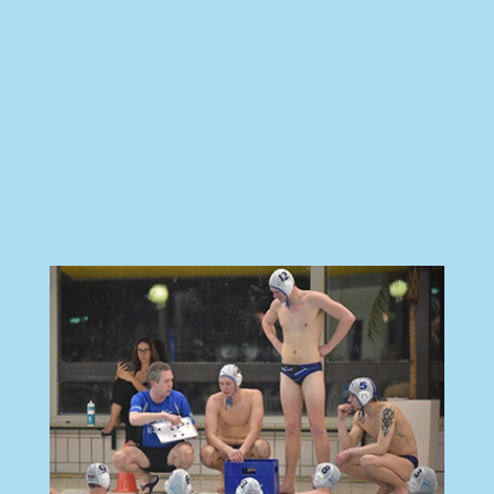
Buitenbad
MASTERZWEM
in
KOMENDE
storing
PERIODE
Lees
Lees
meer
meer