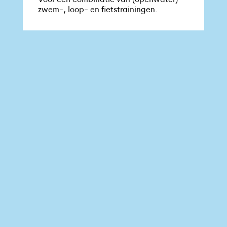
Voor een combinatie van (openwater)
zwem-, loop- en fietstrainingen.