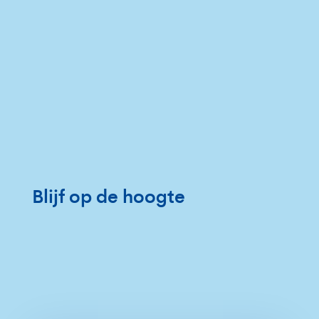
Blijf op de hoogte
17 JULI 2026
7 JULI 2026
Buitenbad
MASTERZWEM
de
in
KOMENDE
storing
PERIODE