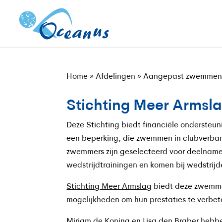
Home
»
Afdelingen
»
Aangepast zwemme
Stichting Meer Armsl
Deze Stichting biedt financiële onderste
een beperking, die zwemmen in clubverba
zwemmers zijn geselecteerd voor deelnam
wedstrijdtrainingen en komen bij wedstrijd
Stichting Meer Armslag
biedt deze zwemme
mogelijkheden om hun prestaties te verbet
Mirjam de Koning en Lisa den Braber hebbe