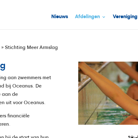
Nieuws
Afdelingen
Vereniging
n
»
Stichting Meer Armslag
ag
uning aan zwemmers met
nd bij Oceanus. De
e aan de
en uit voor Oceanus.
rs financiële
eren.
n bij de start van hun