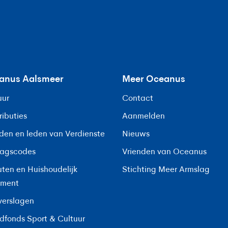
anus Aalsmeer
Meer Oceanus
uur
Contact
ributies
Aanmelden
eden en leden van Verdienste
Nieuws
agscodes
Vrienden van Oceanus
uten en Huishoudelijk
Stichting Meer Armslag
ement
verslagen
dfonds Sport & Cultuur