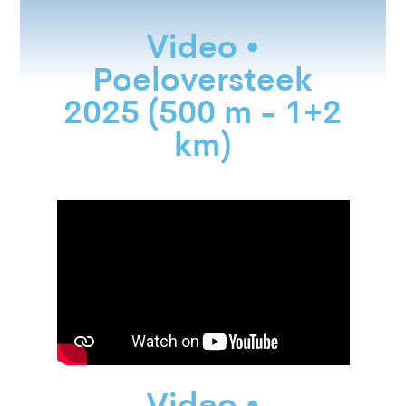
Video •
Poeloversteek
2025 (500 m - 1+2
km)