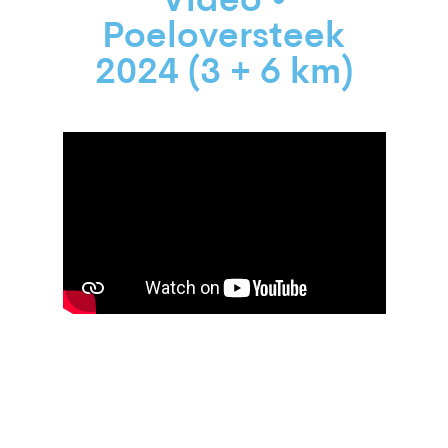
Video •
Poeloversteek
2024 (3 + 6 km)